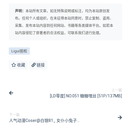
声明：
本站所有文章，如无特殊说明或标注，均为本站原创发
布。任何个人或组织，在未征得本站同意时，禁止复制、盗用、
采集、发布本站内容到任何网站、书籍等各类媒体平台。如若本
站内容侵犯了原著者的合法权益，可联系我们进行处理。
Ligui丽柜
收藏
链接
上一篇
[LD零度] NO.051 糖糖嘿丝 [51P/137MB]
下一篇
人气动漫Coser@白银81_ 女仆小兔子
[85P/3V/494MB]