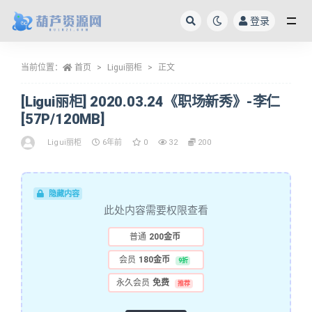
登录
全部
当前位置：
首页
Ligui丽柜
正文
[Ligui丽柜] 2020.03.24《职场新秀》-李仁
[57P/120MB]
Ligui丽柜
6年前
0
32
200
隐藏内容
此处内容需要权限查看
普通
200金币
会员
180金币
9折
永久会员
免费
推荐