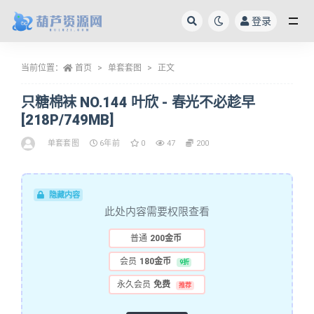
登录
全部
当前位置：
首页
单套套图
正文
只糖棉袜 NO.144 叶欣 - 春光不必趁早
[218P/749MB]
单套套图
6年前
0
47
200
隐藏内容
此处内容需要权限查看
普通
200金币
会员
180金币
9折
永久会员
免费
推荐