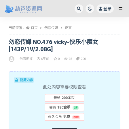
登录
全部
当前位置：
首页
勿恋传媒
正文
勿恋传媒 NO.476 vicky-快乐小魔女
[143P/1V/2.08G]
勿恋传媒
6年前
0
75
200
隐藏内容
此处内容需要权限查看
普通
200金币
会员
180金币
9折
永久会员
免费
推荐