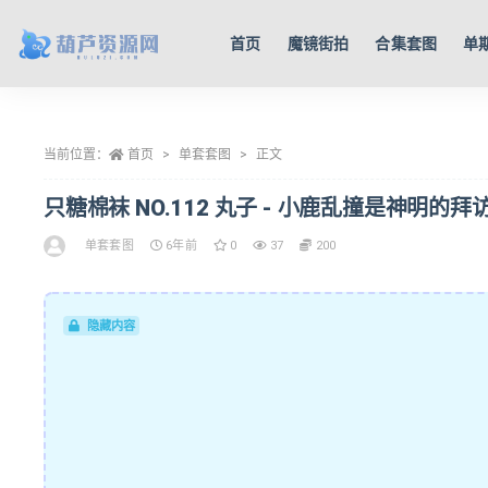
首页
魔镜街拍
合集套图
单
全部
当前位置：
首页
单套套图
正文
只糖棉袜 NO.112 丸子 - 小鹿乱撞是神明的拜访 [3
单套套图
6年前
0
37
200
隐藏内容