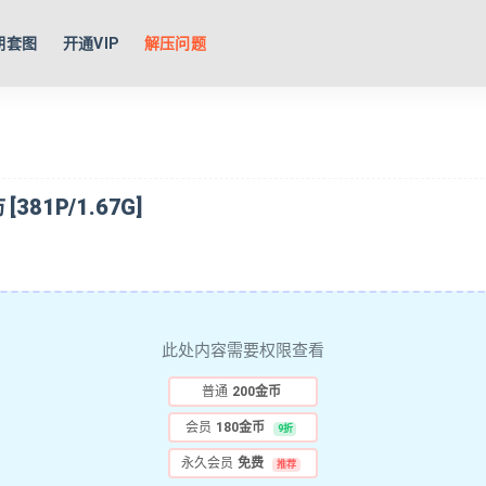
期套图
开通VIP
解压问题
81P/1.67G]
此处内容需要权限查看
普通
200金币
会员
180金币
9折
永久会员
免费
推荐