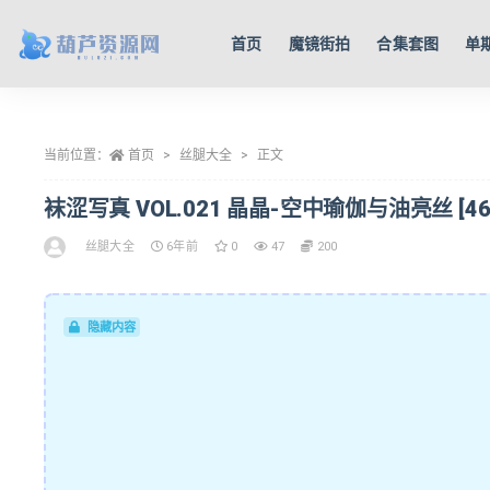
首页
魔镜街拍
合集套图
单
全部
当前位置：
首页
丝腿大全
正文
袜涩写真 VOL.021 晶晶-空中瑜伽与油亮丝 [46P/
丝腿大全
6年前
0
47
200
隐藏内容