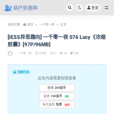
登录
全部
当前位置：
首页
一千零一夜
正文
[IESS异思趣向] 一千零一夜 076 Lucy《浓缩
胶囊》[97P/96MB]
一千零一夜
6年前
0
54
200
隐藏内容
此处内容需要权限查看
普通
200金币
会员
180金币
9折
永久会员
免费
推荐