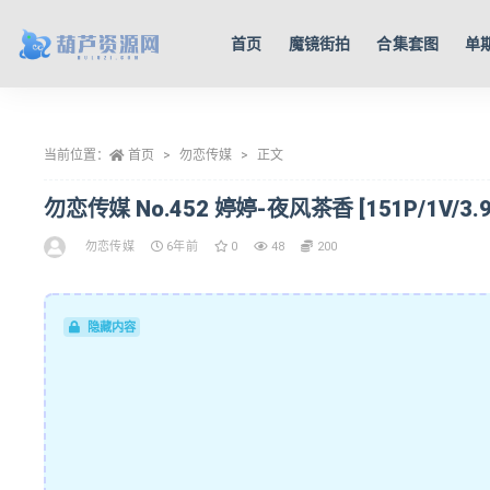
首页
魔镜街拍
合集套图
单
全部
当前位置：
首页
勿恋传媒
正文
勿恋传媒 No.452 婷婷-夜风茶香 [151P/1V/3.9
勿恋传媒
6年前
0
48
200
隐藏内容