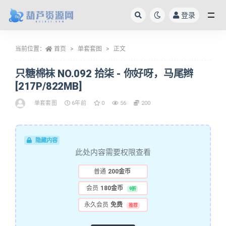
登录
全部
当前位置：
首页
单套套图
正文
只糖棉袜 NO.092 拾柒 - 你好呀，马尾辫
[217P/822MB]
单套套图
6年前
0
56
200
隐藏内容
此处内容需要权限查看
普通
200金币
会员
180金币
9折
永久会员
免费
推荐