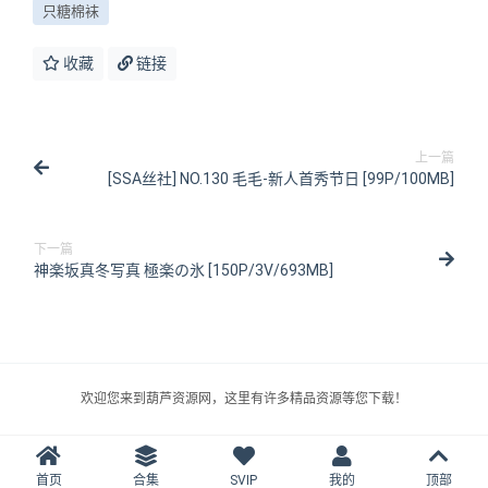
只糖棉袜
收藏
链接
上一篇
[SSA丝社] NO.130 毛毛-新人首秀节日 [99P/100MB]
下一篇
神楽坂真冬写真 極楽の氷 [150P/3V/693MB]
欢迎您来到葫芦资源网，这里有许多精品资源等您下载！
首页
合集
SVIP
我的
顶部