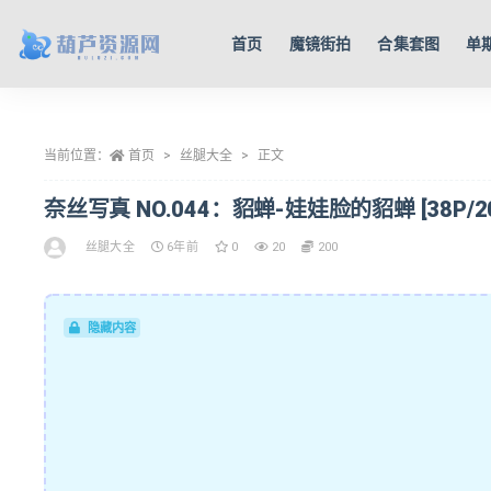
首页
魔镜街拍
合集套图
单
全部
当前位置：
首页
丝腿大全
正文
奈丝写真 NO.044：貂蝉-娃娃脸的貂蝉 [38P/20
丝腿大全
6年前
0
20
200
隐藏内容