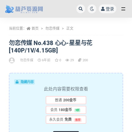
登录
全部
当前位置：
首页
勿恋传媒
正文
勿恋传媒 No.438 心心-星星与花
[140P/1V/4.15GB]
勿恋传媒
6年前
0
29
200
隐藏内容
此处内容需要权限查看
普通
200金币
会员
180金币
9折
永久会员
免费
推荐