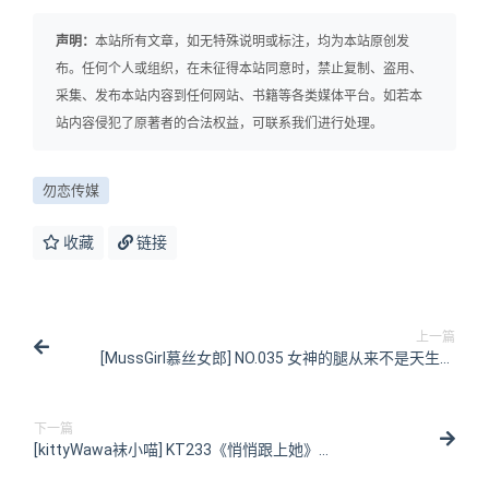
声明：
本站所有文章，如无特殊说明或标注，均为本站原创发
布。任何个人或组织，在未征得本站同意时，禁止复制、盗用、
采集、发布本站内容到任何网站、书籍等各类媒体平台。如若本
站内容侵犯了原著者的合法权益，可联系我们进行处理。
勿恋传媒
收藏
链接
上一篇
[MussGirl慕丝女郎] NO.035 女神的腿从来不是天生的
[80P/196MB]
下一篇
[kittyWawa袜小喵] KT233《悄悄跟上她》
[90P/124MB]