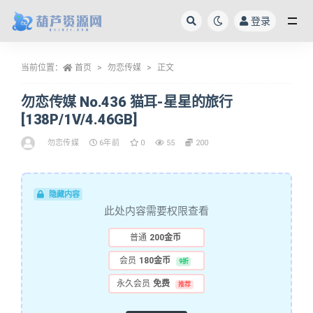
登录
全部
当前位置：
首页
勿恋传媒
正文
勿恋传媒 No.436 猫耳-星星的旅行
[138P/1V/4.46GB]
勿恋传媒
6年前
0
55
200
隐藏内容
此处内容需要权限查看
普通
200金币
会员
180金币
9折
永久会员
免费
推荐