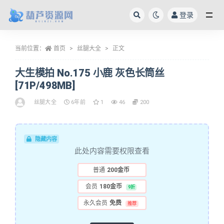
登录
全部
当前位置：
首页
丝腿大全
正文
大生模拍 No.175 小鹿 灰色长筒丝
[71P/498MB]
丝腿大全
6年前
1
46
200
隐藏内容
此处内容需要权限查看
普通
200金币
会员
180金币
9折
永久会员
免费
推荐