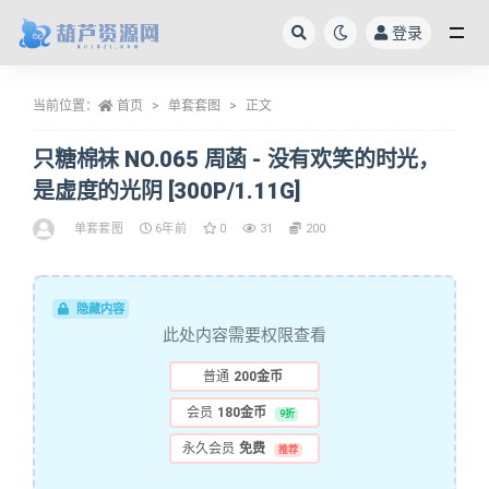
登录
全部
当前位置：
首页
单套套图
正文
只糖棉袜 NO.065 周菡 - 没有欢笑的时光，
是虚度的光阴 [300P/1.11G]
单套套图
6年前
0
31
200
隐藏内容
此处内容需要权限查看
普通
200金币
会员
180金币
9折
永久会员
免费
推荐