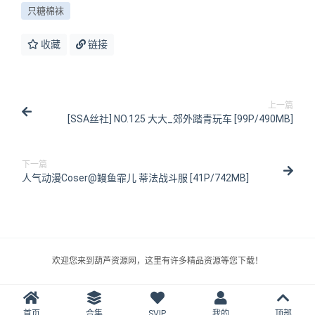
只糖棉袜
收藏
链接
上一篇
[SSA丝社] NO.125 大大_郊外踏青玩车 [99P/490MB]
下一篇
人气动漫Coser@鳗鱼霏儿 蒂法战斗服 [41P/742MB]
欢迎您来到葫芦资源网，这里有许多精品资源等您下载！
首页
合集
SVIP
我的
顶部