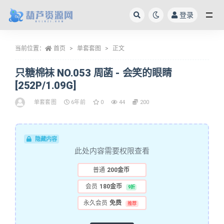
登录
全部
当前位置：
首页
单套套图
正文
只糖棉袜 NO.053 周菡 - 会笑的眼睛
[252P/1.09G]
单套套图
6年前
0
44
200
隐藏内容
此处内容需要权限查看
普通
200金币
会员
180金币
9折
永久会员
免费
推荐