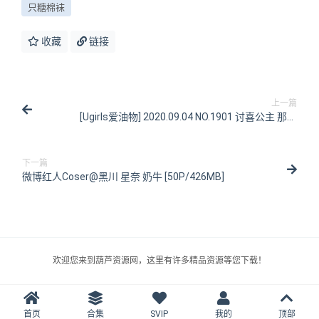
只糖棉袜
收藏
链接
上一篇
[Ugirls爱油物] 2020.09.04 NO.1901 讨喜公主 那奈
[35P/40.2MB]
下一篇
微博红人Coser@黑川 星奈 奶牛 [50P/426MB]
欢迎您来到葫芦资源网，这里有许多精品资源等您下载！
首页
合集
SVIP
我的
顶部