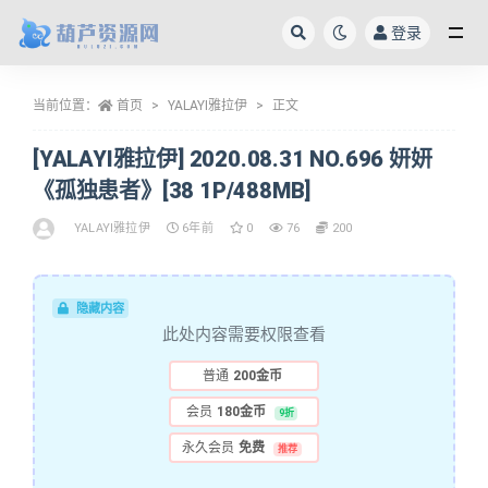
登录
全部
当前位置：
首页
YALAYI雅拉伊
正文
[YALAYI雅拉伊] 2020.08.31 NO.696 妍妍
《孤独患者》[38 1P/488MB]
YALAYI雅拉伊
6年前
0
76
200
隐藏内容
此处内容需要权限查看
普通
200金币
会员
180金币
9折
永久会员
免费
推荐