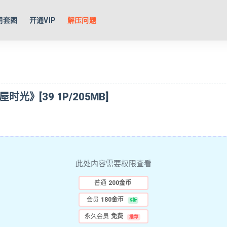
期套图
开通VIP
解压问题
木屋时光》[39 1P/205MB]
此处内容需要权限查看
普通
200金币
会员
180金币
9折
永久会员
免费
推荐