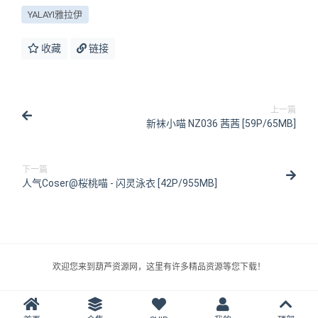
YALAYI雅拉伊
收藏
链接
上一篇
新袜小喵 NZ036 茜茜 [59P/65MB]
下一篇
人气Coser@桜桃喵 - 闪灵泳衣 [42P/955MB]
欢迎您来到葫芦资源网，这里有许多精品资源等您下载！