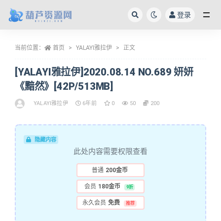
登录
全部
当前位置：
首页
YALAYI雅拉伊
正文
[YALAYI雅拉伊]2020.08.14 NO.689 妍妍
《黯然》[42P/513MB]
YALAYI雅拉伊
6年前
0
50
200
隐藏内容
此处内容需要权限查看
普通
200金币
会员
180金币
9折
永久会员
免费
推荐