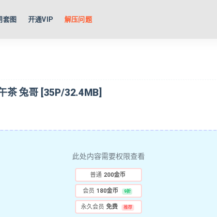
期套图
开通VIP
解压问题
午茶 兔哥 [35P/32.4MB]
此处内容需要权限查看
普通
200金币
会员
180金币
9折
永久会员
免费
推荐