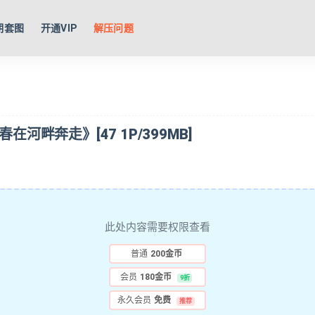
期套图
开通VIP
解压问题
《青春在河畔奔走》[47 1P/399MB]
此处内容需要权限查看
普通
200金币
会员
180金币
9折
永久会员
免费
推荐