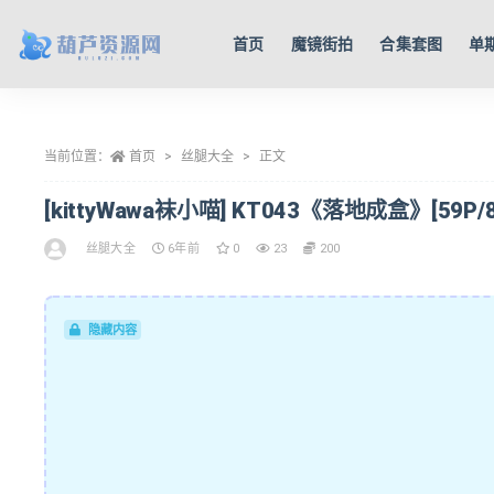
首页
魔镜街拍
合集套图
单
全部
当前位置：
首页
丝腿大全
正文
[kittyWawa袜小喵] KT043《落地成盒》[59P/8
丝腿大全
6年前
0
23
200
隐藏内容