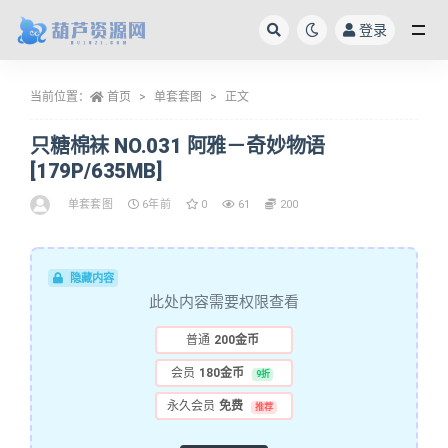
登录
全部
当前位置：
首页
单套套图
正文
只糖棉袜 NO.031 阿雅－奇妙物语
[179P/635MB]
单套套图
6年前
0
61
200
隐藏内容
此处内容需要权限查看
普通
200金币
会员
180金币
9折
永久会员
免费
推荐