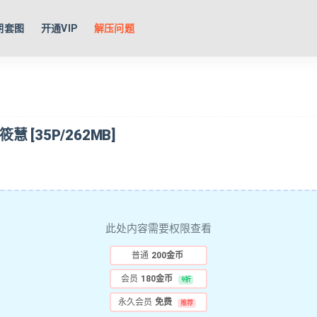
期套图
开通VIP
解压问题
 筱慧 [35P/262MB]
此处内容需要权限查看
普通
200金币
会员
180金币
9折
永久会员
免费
推荐