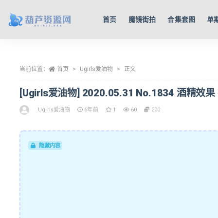
首页
魔镜街拍
合集套图
单
全部
当前位置：
首页
Ugirls爱油物
正文
[Ugirls爱油物] 2020.05.31 No.1834 酒精效果
Ugirls爱油物
6年前
1
60
200
隐藏内容