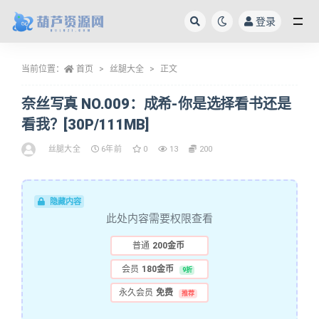
登录
全部
当前位置：
首页
丝腿大全
正文
奈丝写真 NO.009：成希-你是选择看书还是
看我？[30P/111MB]
丝腿大全
6年前
0
13
200
隐藏内容
此处内容需要权限查看
普通
200金币
会员
180金币
9折
永久会员
免费
推荐