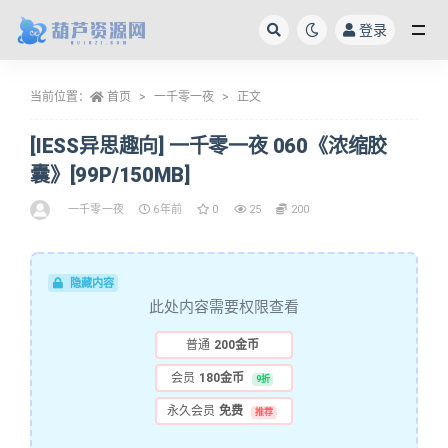
登录
全部
当前位置：
首页
一千零一夜
正文
[IESS异思趣向] 一千零一夜 060《浓缩胶
囊》[99P/150MB]
一千零一夜
6年前
0
25
200
隐藏内容
此处内容需要权限查看
普通
200金币
会员
180金币
9折
永久会员
免费
推荐