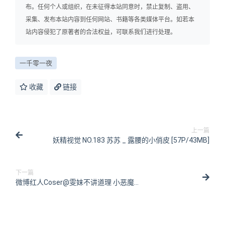
布。任何个人或组织，在未征得本站同意时，禁止复制、盗用、
采集、发布本站内容到任何网站、书籍等各类媒体平台。如若本
站内容侵犯了原著者的合法权益，可联系我们进行处理。
一千零一夜
收藏
链接
上一篇
妖精视觉 NO.183 苏苏 _ 露腰的小俏皮 [57P/43MB]
下一篇
微博红人Coser@雯妹不讲道理 小恶魔
[30P/3V/625MB]