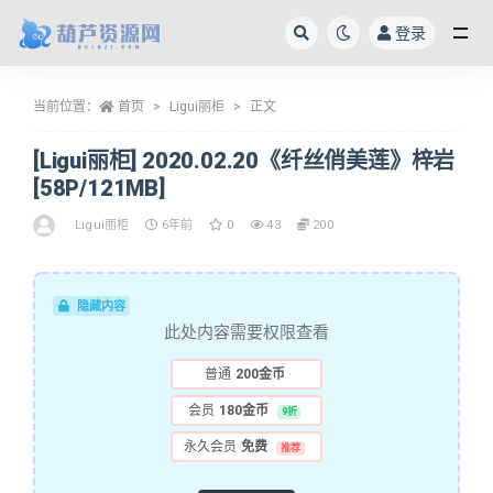
登录
全部
当前位置：
首页
Ligui丽柜
正文
[Ligui丽柜] 2020.02.20《纤丝俏美莲》梓岩
[58P/121MB]
Ligui丽柜
6年前
0
43
200
隐藏内容
此处内容需要权限查看
普通
200金币
会员
180金币
9折
永久会员
免费
推荐