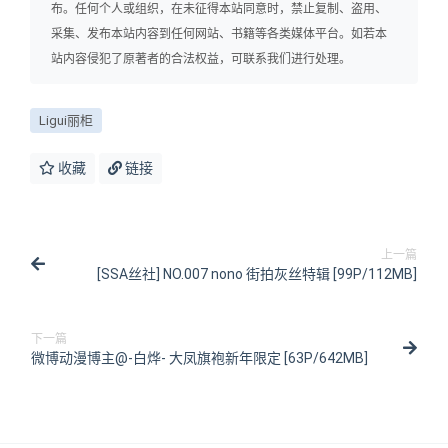
布。任何个人或组织，在未征得本站同意时，禁止复制、盗用、
采集、发布本站内容到任何网站、书籍等各类媒体平台。如若本
站内容侵犯了原著者的合法权益，可联系我们进行处理。
Ligui丽柜
收藏
链接
上一篇
[SSA丝社] NO.007 nono 街拍灰丝特辑 [99P/112MB]
下一篇
微博动漫博主@-白烨- 大凤旗袍新年限定 [63P/642MB]