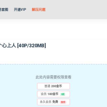
期套图
开通VIP
解压问题
上人 [40P/320MB]
此处内容需要权限查看
普通
200金币
会员
180金币
9折
永久会员
免费
推荐