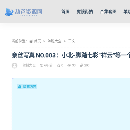
首页
魔镜街拍
合集套图
单
全部
当前位置：
首页
丝腿大全
正文
奈丝写真 NO.003：小北-脚踏七彩“祥云”等一个心
丝腿大全
6年前
0
30
200
隐藏内容