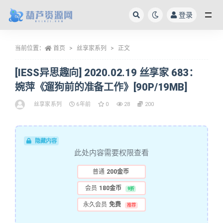
登录
全部
当前位置：
首页
丝享家系列
正文
[IESS异思趣向] 2020.02.19 丝享家 683：
婉萍《遛狗前的准备工作》[90P/19MB]
丝享家系列
6年前
0
28
200
隐藏内容
此处内容需要权限查看
普通
200金币
会员
180金币
9折
永久会员
免费
推荐