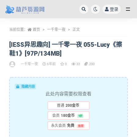
登录
全部
当前位置：
首页
一千零一夜
正文
[IESS异思趣向] 一千零一夜 055-Lucy《擦
鞋1》[97P/134MB]
一千零一夜
6年前
0
33
200
隐藏内容
此处内容需要权限查看
普通
200金币
会员
180金币
9折
永久会员
免费
推荐