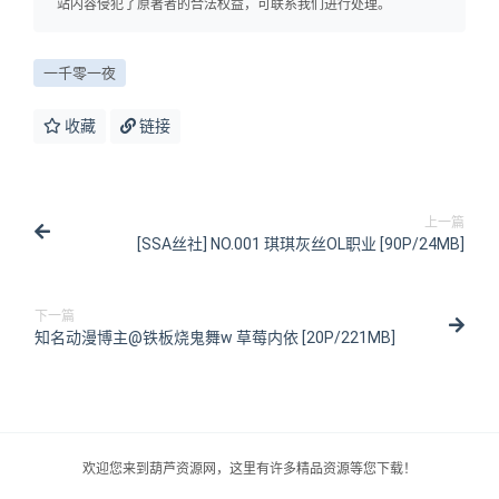
站内容侵犯了原著者的合法权益，可联系我们进行处理。
一千零一夜
收藏
链接
上一篇
[SSA丝社] NO.001 琪琪灰丝OL职业 [90P/24MB]
下一篇
知名动漫博主@铁板烧鬼舞w 草莓内依 [20P/221MB]
欢迎您来到葫芦资源网，这里有许多精品资源等您下载！