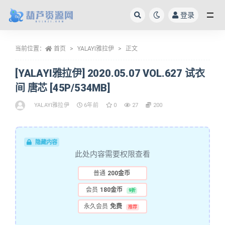
登录
全部
当前位置：
首页
YALAYI雅拉伊
正文
[YALAYI雅拉伊] 2020.05.07 VOL.627 试衣
间 唐芯 [45P/534MB]
YALAYI雅拉伊
6年前
0
27
200
隐藏内容
此处内容需要权限查看
普通
200金币
会员
180金币
9折
永久会员
免费
推荐