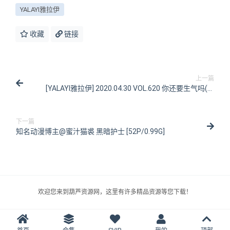
YALAYI雅拉伊
收藏
链接
上一篇
[YALAYI雅拉伊] 2020.04.30 VOL.620 你还要生气吗(2)
鸭鸭 [45P/416MB]
下一篇
知名动漫博主@蜜汁猫裘 黑暗护士 [52P/0.99G]
欢迎您来到葫芦资源网，这里有许多精品资源等您下载！