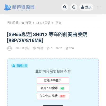
登录
全部
当前位置：
首页
SIHUA思话
正文
[SiHua思话] SH012 等车的前奏曲 雯玥
[98P/2V/816MB]
SIHUA思话
6年前
0
20
200
隐藏内容
此处内容需要权限查看
普通
200金币
会员
180金币
9折
永久会员
免费
推荐