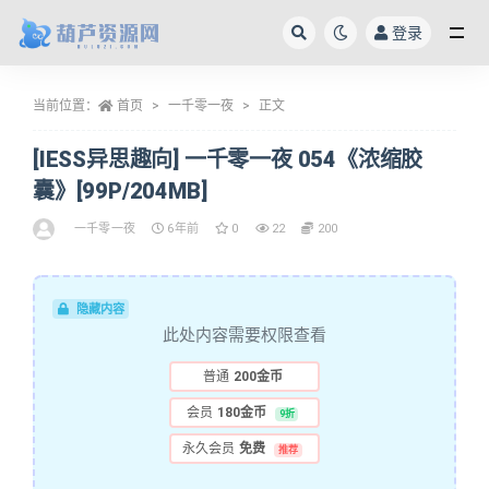
登录
全部
当前位置：
首页
一千零一夜
正文
[IESS异思趣向] 一千零一夜 054《浓缩胶
囊》[99P/204MB]
一千零一夜
6年前
0
22
200
隐藏内容
此处内容需要权限查看
普通
200金币
会员
180金币
9折
永久会员
免费
推荐