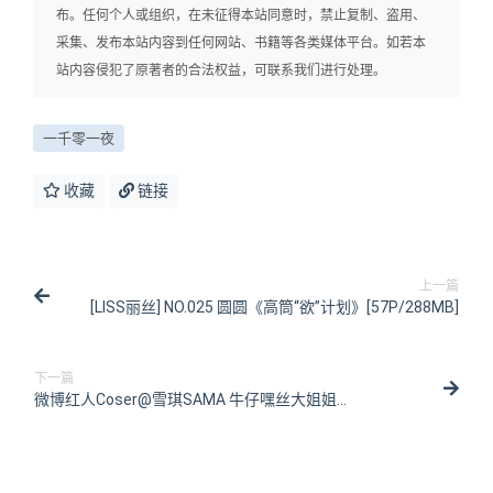
布。任何个人或组织，在未征得本站同意时，禁止复制、盗用、
采集、发布本站内容到任何网站、书籍等各类媒体平台。如若本
站内容侵犯了原著者的合法权益，可联系我们进行处理。
一千零一夜
收藏
链接
上一篇
[LISS丽丝] NO.025 圆圆《高筒“欲”计划》[57P/288MB]
下一篇
微博红人Coser@雪琪SAMA 牛仔嘿丝大姐姐
[51P/449MB]