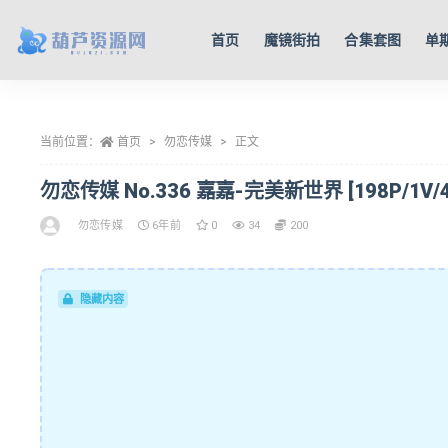
首页
魔镜街拍
合集套图
单
全部
当前位置：
首页
勿恋传媒
正文
勿恋传媒 No.336 嘉嘉-完美新世界 [198P/1V/4
勿恋传媒
6年前
0
34
200
隐藏内容