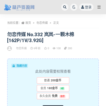
登录
全部
当前位置：
首页
勿恋传媒
正文
勿恋传媒 No.332 岚岚-一颗木棉
[162P/1V/3.92G]
勿恋传媒
6年前
0
100
200
隐藏内容
此处内容需要权限查看
普通
200金币
会员
180金币
9折
永久会员
免费
推荐