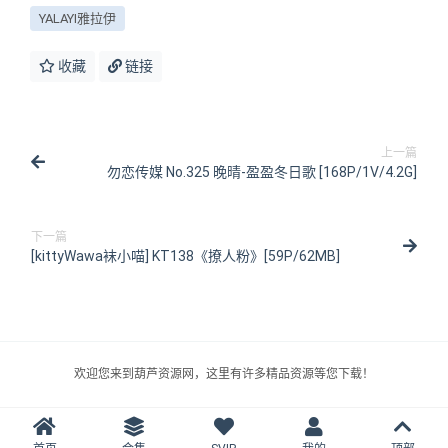
YALAYI雅拉伊
收藏
链接
上一篇
勿恋传媒 No.325 晚晴-盈盈冬日歌 [168P/1V/4.2G]
下一篇
[kittyWawa袜小喵] KT138《撩人粉》[59P/62MB]
欢迎您来到葫芦资源网，这里有许多精品资源等您下载！