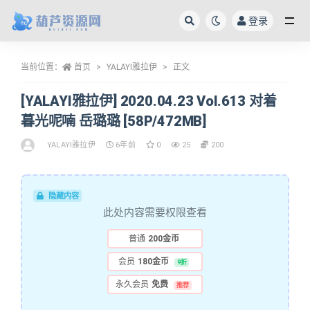
登录
全部
当前位置：
首页
YALAYI雅拉伊
正文
[YALAYI雅拉伊] 2020.04.23 Vol.613 对着
暮光呢喃 岳璐璐 [58P/472MB]
YALAYI雅拉伊
6年前
0
25
200
隐藏内容
此处内容需要权限查看
普通
200金币
会员
180金币
9折
永久会员
免费
推荐