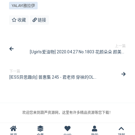
YALAYI雅拉伊
收藏
链接
上一篇
[Ugirls爱油物] 2020.04.27 No.1803 花颜朵朵 颜美汐
[35P/14MB]
下一篇
[IESS异思趣向] 普惠集 245 - 君老师 穿袜的OL
[99P/131MB]
欢迎您来到葫芦资源网，这里有许多精品资源等您下载！