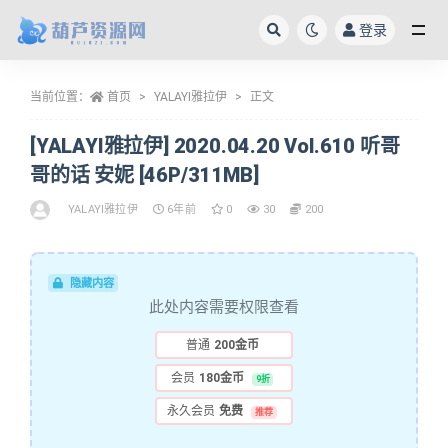
登录
全部
当前位置：
首页
YALAYI雅拉伊
正文
[YALAYI雅拉伊] 2020.04.20 Vol.610 听哥
哥的话 安妮 [46P/311MB]
YALAYI雅拉伊
6年前
0
30
200
隐藏内容
此处内容需要权限查看
普通
200金币
会员
180金币
9折
永久会员
免费
推荐