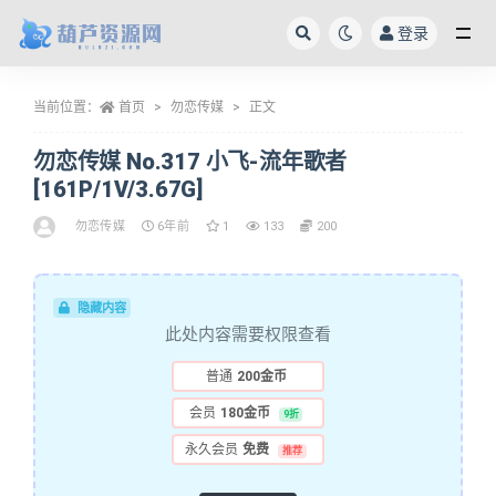
登录
全部
当前位置：
首页
勿恋传媒
正文
勿恋传媒 No.317 小飞-流年歌者
[161P/1V/3.67G]
勿恋传媒
6年前
1
133
200
隐藏内容
此处内容需要权限查看
普通
200金币
会员
180金币
9折
永久会员
免费
推荐