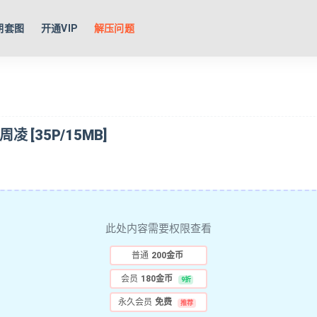
期套图
开通VIP
解压问题
 周凌 [35P/15MB]
此处内容需要权限查看
普通
200金币
会员
180金币
9折
永久会员
免费
推荐