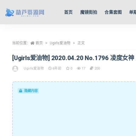
首页
魔镜街拍
合集套图
单
全部
当前位置：
首页
Ugirls爱油物
正文
[Ugirls爱油物] 2020.04.20 No.1796 凌度女神
Ugirls爱油物
6年前
0
17
200
隐藏内容