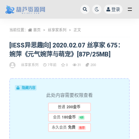
登录
全部
当前位置：
首页
丝享家系列
正文
[IESS异思趣向] 2020.02.07 丝享家 675：
婉萍《元气婉萍与萌宠》[87P/25MB]
丝享家系列
7年前
0
31
200
隐藏内容
此处内容需要权限查看
普通
200金币
会员
180金币
9折
永久会员
免费
推荐