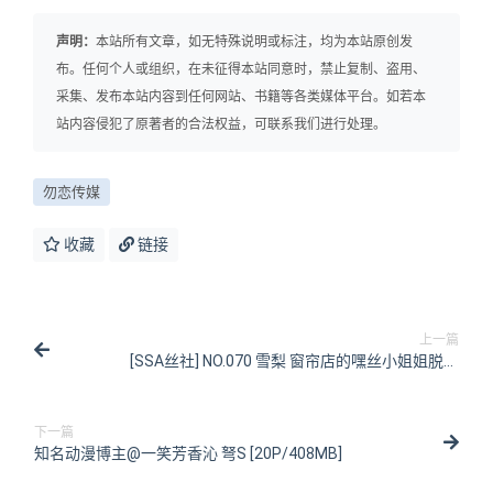
声明：
本站所有文章，如无特殊说明或标注，均为本站原创发
布。任何个人或组织，在未征得本站同意时，禁止复制、盗用、
采集、发布本站内容到任何网站、书籍等各类媒体平台。如若本
站内容侵犯了原著者的合法权益，可联系我们进行处理。
勿恋传媒
收藏
链接
上一篇
[SSA丝社] NO.070 雪梨 窗帘店的嘿丝小姐姐脱丝
[99P/166MB]
下一篇
知名动漫博主@一笑芳香沁 弩S [20P/408MB]