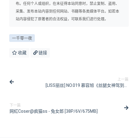
布。任何个人或组织，在未征得本站同意时，禁止复制、盗用、
采集、发布本站内容到任何网站、书籍等各类媒体平台。如若本
站内容侵犯了原著者的合法权益，可联系我们进行处理。
一千零一夜
收藏
链接
上一篇
[LISS丽丝] NO.019 慕容旭《丝腿女神驾到》
[71P/96MB]
下一篇
网紅Coser@疯猫ss - 兔女郎 [38P/6V/675MB]