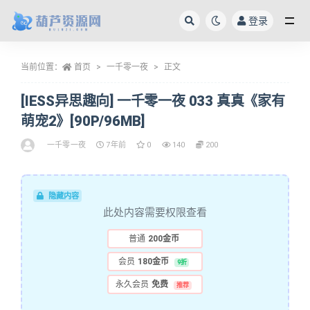
登录
全部
当前位置：
首页
一千零一夜
正文
[IESS异思趣向] 一千零一夜 033 真真《家有
萌宠2》[90P/96MB]
一千零一夜
7年前
0
140
200
隐藏内容
此处内容需要权限查看
普通
200金币
会员
180金币
9折
永久会员
免费
推荐