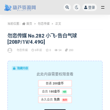
登录
全部
当前位置：
首页
勿恋传媒
正文
勿恋传媒 No.282 小飞-告白气球
[208P/1V/4.49G]
勿恋传媒
6年前
0
54
200
隐藏内容
此处内容需要权限查看
普通
200金币
会员
180金币
9折
永久会员
免费
推荐