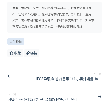
声明：
本站所有文章，如无特殊说明或标注，均为本站原创发
布。任何个人或组织，在未征得本站同意时，禁止复制、盗用、
采集、发布本站内容到任何网站、书籍等各类媒体平台。如若本
站内容侵犯了原著者的合法权益，可联系我们进行处理。
大生模拍
收藏
链接
上一篇
[IESS异思趣向] 普惠集 161 小黑妹婧婧-丝趣
[97P/117MB]
下一篇
网紅Coser@木绵绵OwO 英梨梨 [43P/215MB]