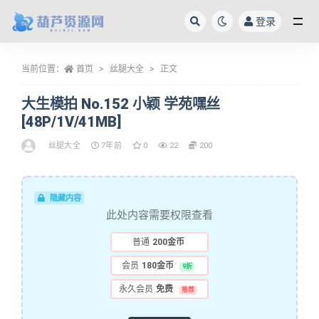
登录
全部
当前位置：
首页
丝腿大全
正文
大生模拍 No.152 小颖 学苑嘿丝
[48P/1V/41MB]
丝腿大全
7年前
0
22
200
隐藏内容
此处内容需要权限查看
普通
200金币
会员
180金币
9折
永久会员
免费
推荐