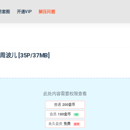
期套图
开通VIP
解压问题
 周波儿 [35P/37MB]
此处内容需要权限查看
普通
200金币
会员
180金币
9折
永久会员
免费
推荐