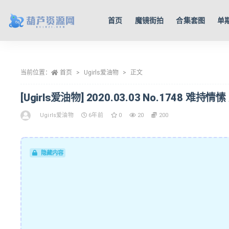
首页
魔镜街拍
合集套图
单
全部
当前位置：
首页
Ugirls爱油物
正文
[Ugirls爱油物] 2020.03.03 No.1748 难持情愫
Ugirls爱油物
6年前
0
20
200
隐藏内容