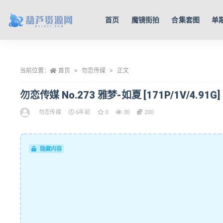
首页
魔镜街拍
合集套图
单
全部
当前位置：
首页
勿恋传媒
正文
勿恋传媒 No.273 雅梦-如夏 [171P/1V/4.91G]
勿恋传媒
6年前
0
30
200
隐藏内容