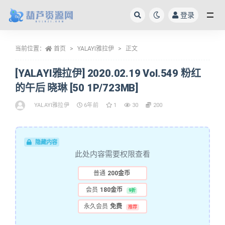
登录
全部
当前位置：
首页
YALAYI雅拉伊
正文
[YALAYI雅拉伊] 2020.02.19 Vol.549 粉红
的午后 晓琳 [50 1P/723MB]
YALAYI雅拉伊
6年前
1
30
200
隐藏内容
此处内容需要权限查看
普通
200金币
会员
180金币
9折
永久会员
免费
推荐