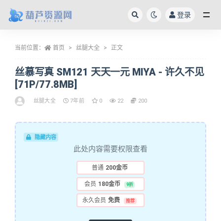
登录
全部
当前位置：
首页
丝腿大全
正文
丝慕写真 SM121 天天一元 MIYA - 许久不见
[71P/77.8MB]
丝腿大全
7年前
0
22
200
隐藏内容
此处内容需要权限查看
普通
200金币
会员
180金币
9折
永久会员
免费
推荐