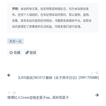
声明：
本站所有文章，如无特殊说明或标注，均为本站原创发
布。任何个人或组织，在未征得本站同意时，禁止复制、盗用、
采集、发布本站内容到任何网站、书籍等各类媒体平台。如若本
站内容侵犯了原著者的合法权益，可联系我们进行处理。
天天一元
收藏
链接
上一篇
[LISS丽丝] NO.013 敏妹《女子高中日记》[39P/735MB]
下一篇
微博红人Coser@抱走莫子aa_ 高岭阳菜子
[21P/227MB]