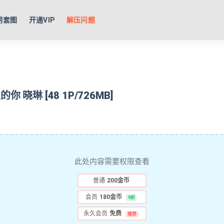
期套图
开通VIP
解压问题
及的你 晓琳 [48 1P/726MB]
此处内容需要权限查看
普通
200金币
会员
180金币
9折
永久会员
免费
推荐