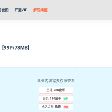
期套图
开通VIP
解压问题
99P/78MB]
此处内容需要权限查看
普通
200金币
会员
180金币
9折
永久会员
免费
推荐