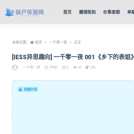
首页
魔镜街拍
合集套图
单
全部
当前位置：
首页
一千零一夜
正文
[IESS异思趣向] 一千零一夜 001《乡下的表姐》[
一千零一夜
7年前
0
33
200
隐藏内容