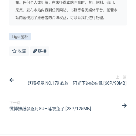
布。任何个人或组织，在未征得本站同意时，禁止复制、盗用、
采集、发布本站内容到任何网站、书籍等各类媒体平台。如若本
站内容侵犯了原著者的合法权益，可联系我们进行处理。
Ligui丽柜
收藏
链接
上一篇
妖精视觉 NO.179 软软 _ 阳光下的软妹纸 [66P/90MB]
下一篇
微博妹纸@逐月SU—睡衣兔子 [28P/125MB]