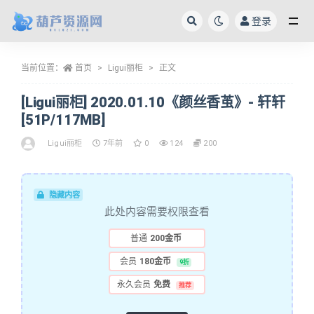
登录
全部
当前位置：
首页
Ligui丽柜
正文
[Ligui丽柜] 2020.01.10《颜丝香茧》- 轩轩
[51P/117MB]
Ligui丽柜
7年前
0
124
200
隐藏内容
此处内容需要权限查看
普通
200金币
会员
180金币
9折
永久会员
免费
推荐