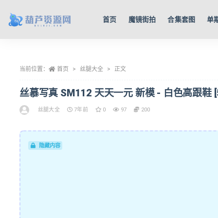
首页
魔镜街拍
合集套图
单
全部
当前位置：
首页
丝腿大全
正文
丝慕写真 SM112 天天一元 新模 - 白色高跟鞋 [56
丝腿大全
7年前
0
97
200
隐藏内容